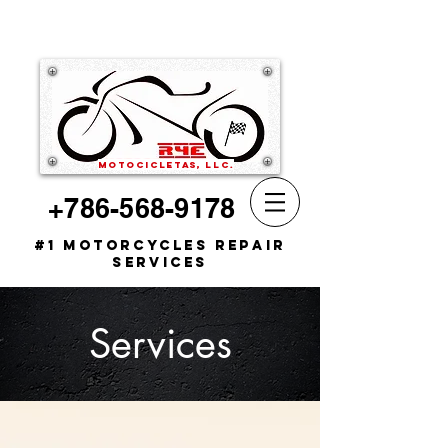
motocicletas, llc.
+786-568-9178
#1 Motorcycles Repair
Service
s
Services