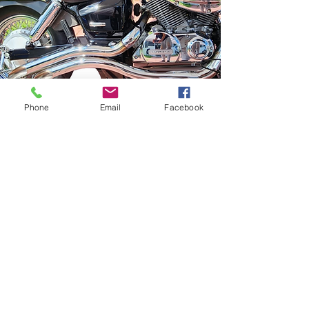
Phone
Email
Facebook
Our Services
- Mechanics
- Reparación
- Mantenimientos
- Domicilios
- Toda clase de Motores
- Calidad en nuestros servicios
- Restauración
- Cambio de aceite